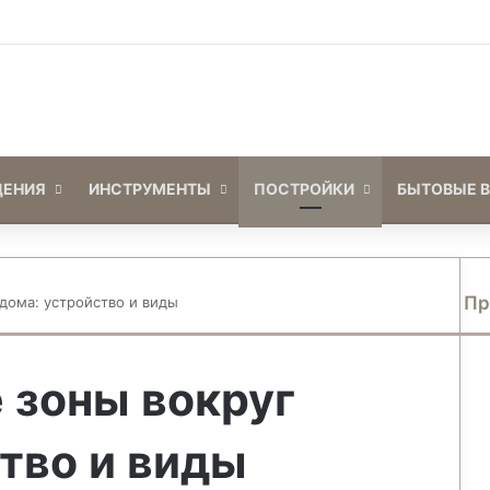
Войти
Switch skin
ЕНИЯ
ИНСТРУМЕНТЫ
ПОСТРОЙКИ
БЫТОВЫЕ 
Пр
 дома: устройство и виды
З
а
к
 зоны вокруг
р
ы
т
тво и виды
ь