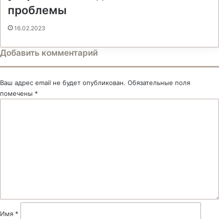
проблемы
16.02.2023
Добавить комментарий
Ваш адрес email не будет опубликован.
Обязательные поля
помечены
*
К
о
м
м
е
н
т
а
р
и
й
Имя
*