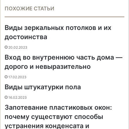
c
n
о
н
s
s
a
l
b
ч
ПОХОЖИЕ СТАТЬИ
e
t
н
о
s
s
t
e
e
а
b
e
т
к
e
e
s
g
r
т
o
r
а
л
n
n
A
r
а
Виды зеркальных потолков и их
o
e
к
а
g
g
p
a
т
k
s
т
с
e
e
p
m
ь
достоинства
t
е
с
r
r
н
20.02.2023
и
Вход во внутреннюю часть дома —
к
и
дорого и невыразительно
17.02.2023
Виды штукатурки пола
16.02.2023
Запотевание пластиковых окон:
почему существуют способы
устранения конденсата и