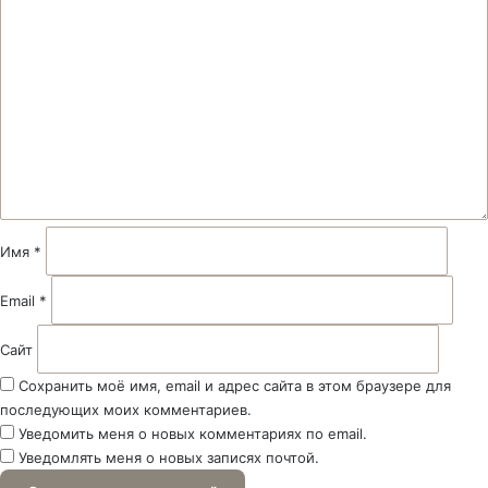
К
о
м
м
е
н
т
а
р
и
й
Имя
*
*
Email
*
Сайт
Сохранить моё имя, email и адрес сайта в этом браузере для
последующих моих комментариев.
Уведомить меня о новых комментариях по email.
Уведомлять меня о новых записях почтой.