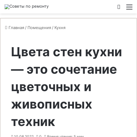
Switch
М
Главная
/
Помещения
/
Кухня
Цвета стен кухни
— это сочетание
цветочных и
живописных
техник
10.08.2022
0
Время чтения: 5 мин.