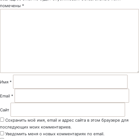
помечены
*
К
о
м
м
е
н
т
а
р
и
й
Имя
*
*
Email
*
Сайт
Сохранить моё имя, email и адрес сайта в этом браузере для
последующих моих комментариев.
Уведомить меня о новых комментариях по email.