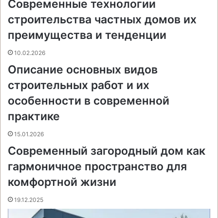
Современные технологии
o
e
к
а
g
g
p
a
т
k
s
т
с
e
e
p
m
ь
строительства частных домов их
t
е
с
r
r
н
преимущества и тенденции
и
к
10.02.2026
и
Описание основных видов
строительных работ и их
особенности в современной
практике
15.01.2026
Современный загородный дом как
гармоничное пространство для
комфортной жизни
19.12.2025