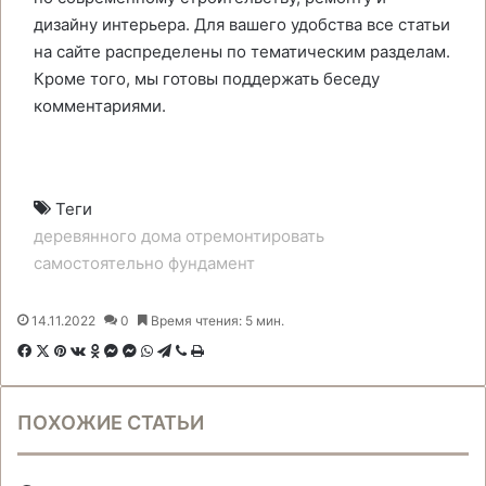
дизайну интерьера. Для вашего удобства все статьи
на сайте распределены по тематическим разделам.
Кроме того, мы готовы поддержать беседу
комментариями.
Теги
деревянного
дома
отремонтировать
самостоятельно
фундамент
14.11.2022
0
Время чтения: 5 мин.
F
X
P
В
О
M
M
W
T
V
П
a
i
к
д
e
e
h
e
i
е
c
n
о
н
s
s
a
l
b
ч
ПОХОЖИЕ СТАТЬИ
e
t
н
о
s
s
t
e
e
а
b
e
т
к
e
e
s
g
r
т
o
r
а
л
n
n
A
r
а