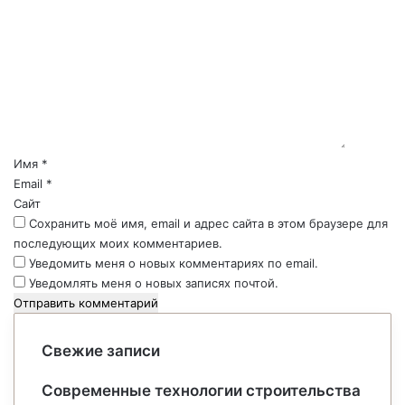
о
м
м
е
н
т
а
р
Имя
*
и
Email
*
й
Сайт
*
Сохранить моё имя, email и адрес сайта в этом браузере для
последующих моих комментариев.
Уведомить меня о новых комментариях по email.
Уведомлять меня о новых записях почтой.
Свежие записи
Современные технологии строительства