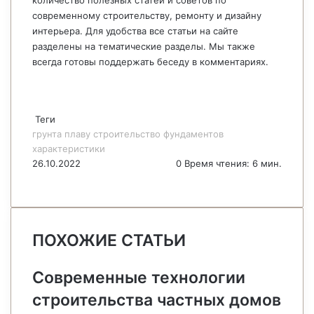
количество полезных статей и советов по
современному строительству, ремонту и дизайну
интерьера. Для удобства все статьи на сайте
разделены на тематические разделы. Мы также
всегда готовы поддержать беседу в комментариях.
Теги
грунта
плаву
строительство
фундаментов
характеристики
26.10.2022
0
Время чтения: 6 мин.
F
X
P
В
О
M
M
W
T
V
П
a
i
к
д
e
e
h
e
i
е
c
n
о
н
s
s
a
l
b
ч
e
t
н
о
s
s
t
e
e
а
ПОХОЖИЕ СТАТЬИ
b
e
т
к
e
e
s
g
r
т
o
r
а
л
n
n
A
r
а
o
e
к
а
g
g
p
a
т
Современные технологии
k
s
т
с
e
e
p
m
ь
строительства частных домов
t
е
с
r
r
н