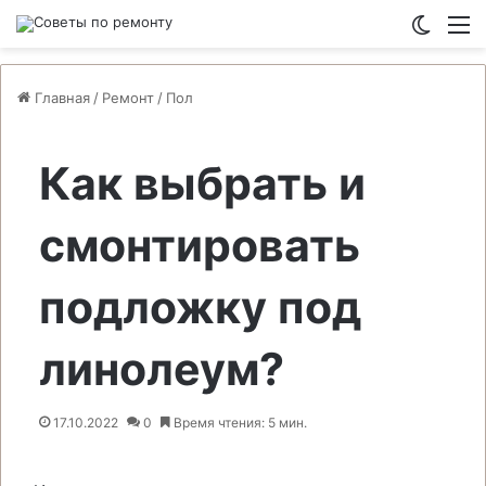
Switch
М
Главная
/
Ремонт
/
Пол
Как выбрать и
смонтировать
подложку под
линолеум?
17.10.2022
0
Время чтения: 5 мин.