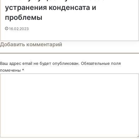
устранения конденсата и
проблемы
16.02.2023
Добавить комментарий
Ваш адрес email не будет опубликован.
Обязательные поля
помечены
*
К
о
м
м
е
н
т
а
р
и