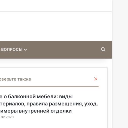
Искать
 ВОПРОСЫ
З
оверьте также
а
к
р
е о балконной мебели: виды
ы
териалов, правила размещения, уход.
т
имеры внутренней отделки
ь
.02.2023