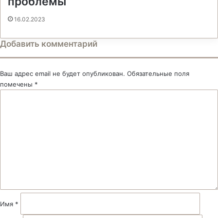
проблемы
16.02.2023
Добавить комментарий
Ваш адрес email не будет опубликован.
Обязательные поля
помечены
*
К
о
м
м
е
н
т
а
р
и
й
Имя
*
*