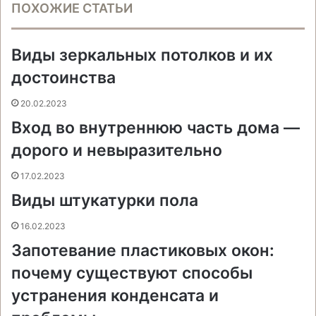
ПОХОЖИЕ СТАТЬИ
e
t
н
о
s
s
t
e
e
а
b
e
т
к
e
e
s
g
r
т
o
r
а
л
n
n
A
r
а
Виды зеркальных потолков и их
o
e
к
а
g
g
p
a
т
k
s
т
с
e
e
p
m
ь
достоинства
t
е
с
r
r
н
20.02.2023
и
Вход во внутреннюю часть дома —
к
и
дорого и невыразительно
17.02.2023
Виды штукатурки пола
16.02.2023
Запотевание пластиковых окон:
почему существуют способы
устранения конденсата и