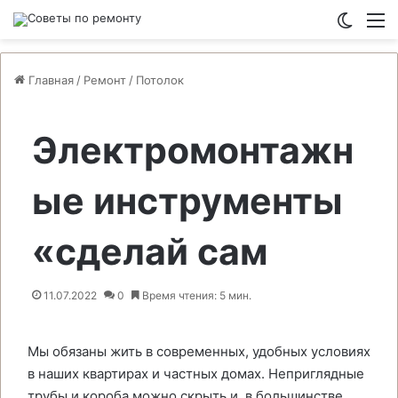
Switch
М
Главная
/
Ремонт
/
Потолок
Электромонтажн
ые инструменты
«сделай сам
11.07.2022
0
Время чтения: 5 мин.
Мы обязаны жить в современных, удобных условиях
в наших квартирах и частных домах. Неприглядные
трубы и короба можно скрыть и, в большинстве