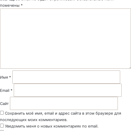
помечены
*
К
о
м
м
е
н
т
а
р
и
й
Имя
*
*
Email
*
Сайт
Сохранить моё имя, email и адрес сайта в этом браузере для
последующих моих комментариев.
Уведомить меня о новых комментариях по email.