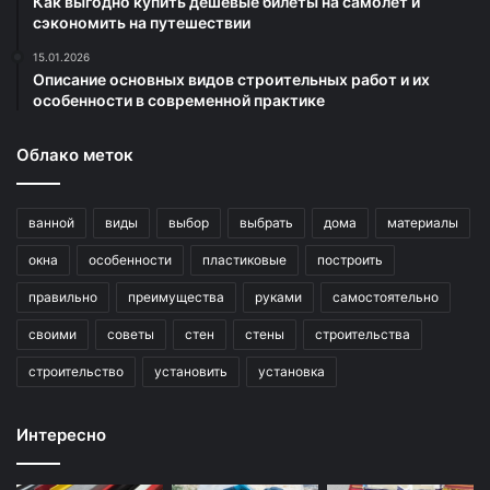
Как выгодно купить дешёвые билеты на самолёт и
сэкономить на путешествии
15.01.2026
Описание основных видов строительных работ и их
особенности в современной практике
Облако меток
ванной
виды
выбор
выбрать
дома
материалы
окна
особенности
пластиковые
построить
правильно
преимущества
руками
самостоятельно
своими
советы
стен
стены
строительства
строительство
установить
установка
Интересно