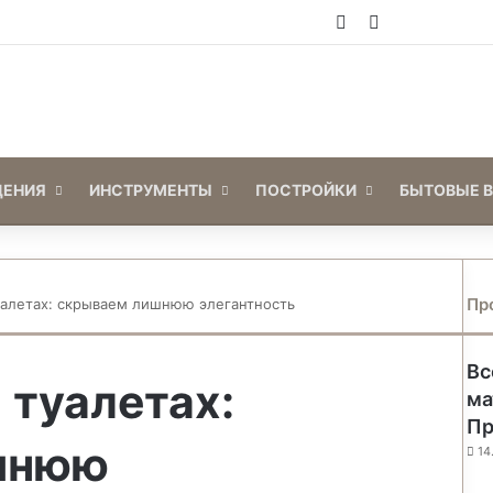
Войти
Switch skin
ЕНИЯ
ИНСТРУМЕНТЫ
ПОСТРОЙКИ
БЫТОВЫЕ 
Пр
уалетах: скрываем лишнюю элегантность
Вс
 туалетах:
ма
Пр
шнюю
14