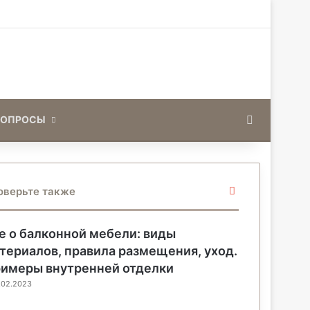
Искать
ВОПРОСЫ
З
оверьте также
а
к
р
е о балконной мебели: виды
ы
териалов, правила размещения, уход.
т
имеры внутренней отделки
ь
.02.2023