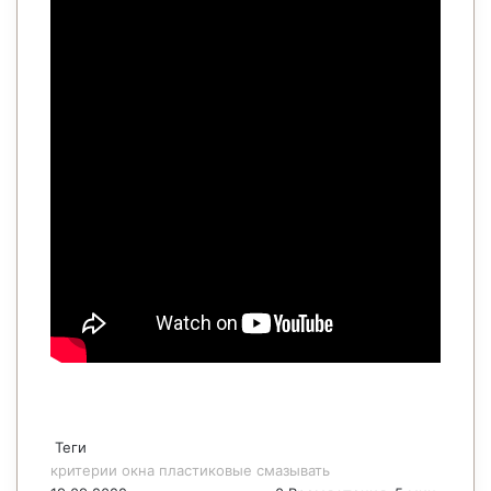
Теги
критерии
окна
пластиковые
смазывать