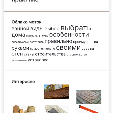
Облако меток
выбрать
виды
ванной
выбор
особенности
дома
материалы
окна
правильно
преимущества
пластиковые
построить
своими
руками
советы
самостоятельно
стен
строительства
стены
строительство
установка
установить
Интересно