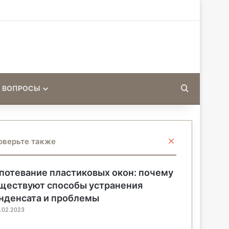
Искать
 ВОПРОСЫ
З
оверьте также
а
к
р
потевание пластиковых окон: почему
ы
ществуют способы устранения
т
нденсата и проблемы
ь
.02.2023