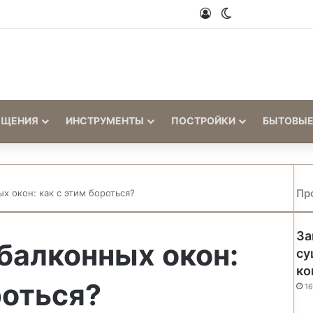
Войти
Switch skin
ЕЩЕНИЯ
ИНСТРУМЕНТЫ
ПОСТРОЙКИ
БЫТОВЫЕ
Пр
х окон: как с этим бороться?
За
балконных окон:
су
ко
роться?
16