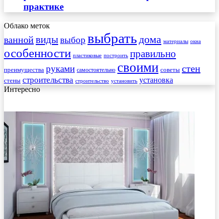
практике
Облако меток
выбрать
виды
дома
ванной
выбор
материалы
окна
особенности
правильно
пластиковые
построить
своими
стен
руками
преимущества
советы
самостоятельно
строительства
установка
стены
строительство
установить
Интересно