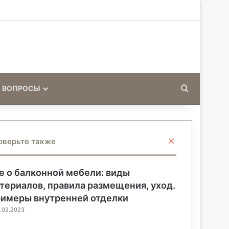
Искать
 ВОПРОСЫ
З
оверьте также
а
к
р
е о балконной мебели: виды
ы
териалов, правила размещения, уход.
т
имеры внутренней отделки
ь
.02.2023