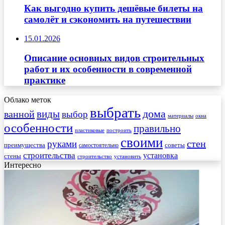
Как выгодно купить дешёвые билеты на
самолёт и сэкономить на путешествии
15.01.2026
Описание основных видов строительных
работ и их особенности в современной
практике
Облако меток
выбрать
виды
дома
ванной
выбор
материалы
окна
особенности
правильно
пластиковые
построить
своими
стен
руками
преимущества
советы
самостоятельно
строительства
установка
стены
строительство
установить
Интересно