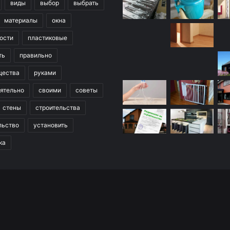
виды
выбор
выбрать
материалы
окна
ости
пластиковые
ть
правильно
щества
руками
ятельно
своими
советы
стены
строительства
льство
установить
ка