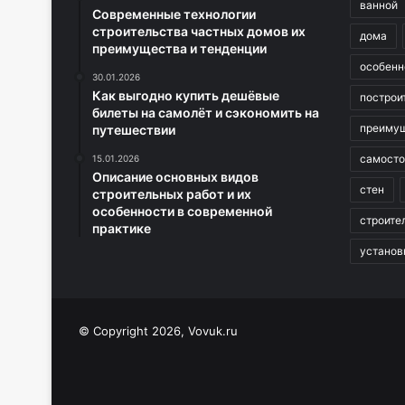
ванной
Современные технологии
строительства частных домов их
дома
преимущества и тенденции
особенн
30.01.2026
Как выгодно купить дешёвые
построи
билеты на самолёт и сэкономить на
преиму
путешествии
самосто
15.01.2026
Описание основных видов
стен
строительных работ и их
особенности в современной
строите
практике
установ
© Copyright 2026, Vovuk.ru