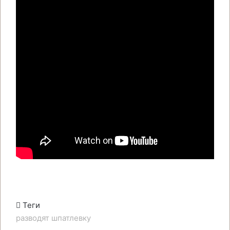
Теги
разводят
шпатлевку