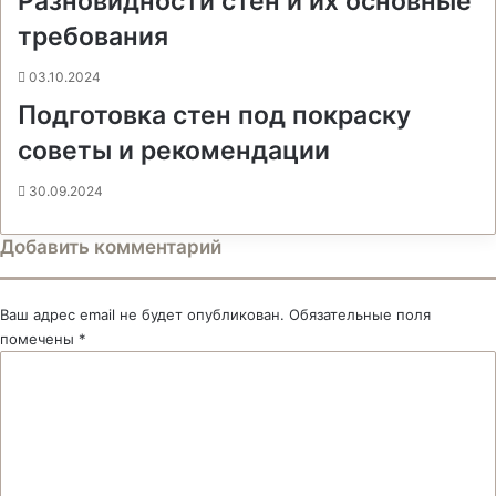
Разновидности стен и их основные
требования
03.10.2024
Подготовка стен под покраску
советы и рекомендации
30.09.2024
Добавить комментарий
Ваш адрес email не будет опубликован.
Обязательные поля
помечены
*
К
о
м
м
е
н