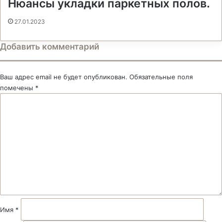
Нюансы укладки паркетных полов.
27.01.2023
Добавить комментарий
Ваш адрес email не будет опубликован.
Обязательные поля
помечены
*
К
о
м
м
е
н
т
а
р
и
й
Имя
*
*