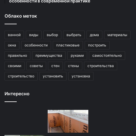
особенности в современной практике
Облако меток
ванной
виды
выбор
выбрать
дома
материалы
окна
особенности
пластиковые
построить
правильно
преимущества
руками
самостоятельно
своими
советы
стен
стены
строительства
строительство
установить
установка
Интересно