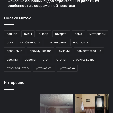
Описание основных видов строительных работ и их
особенности в современной практике
Облако меток
ванной
виды
выбор
выбрать
дома
материалы
окна
особенности
пластиковые
построить
правильно
преимущества
руками
самостоятельно
своими
советы
стен
стены
строительства
строительство
установить
установка
Интересно