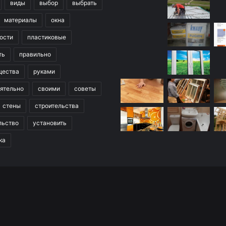
виды
выбор
выбрать
материалы
окна
ости
пластиковые
ть
правильно
щества
руками
ятельно
своими
советы
стены
строительства
льство
установить
ка