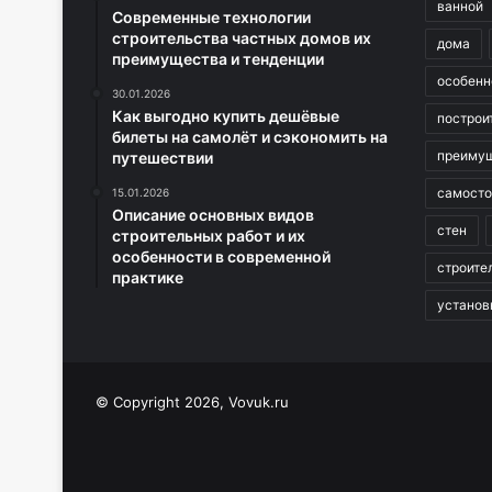
ванной
Современные технологии
строительства частных домов их
дома
преимущества и тенденции
особенн
30.01.2026
Как выгодно купить дешёвые
построи
билеты на самолёт и сэкономить на
преиму
путешествии
самосто
15.01.2026
Описание основных видов
стен
строительных работ и их
особенности в современной
строите
практике
установ
© Copyright 2026, Vovuk.ru