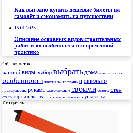
Как выгодно купить дешёвые билеты на
самолёт и сэкономить на путешествии
15.01.2026
Описание основных видов строительных
работ и их особенности в современной
практике
Облако меток
выбрать
виды
дома
ванной
выбор
материалы
окна
особенности
правильно
пластиковые
построить
своими
стен
руками
преимущества
советы
самостоятельно
строительства
установка
стены
строительство
установить
Интересно