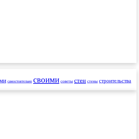
своими
стен
ами
строительства
советы
стены
самостоятельно