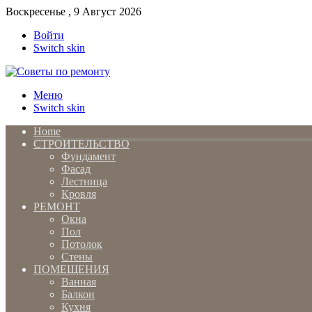
Воскресенье , 9 Август 2026
Войти
Switch skin
Меню
Switch skin
Home
СТРОИТЕЛЬСТВО
Фундамент
Фасад
Лестница
Кровля
РЕМОНТ
Окна
Пол
Потолок
Стены
ПОМЕЩЕНИЯ
Ванная
Балкон
Кухня