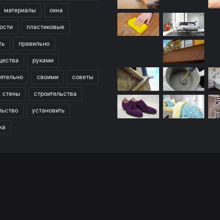
материалы
окна
ости
пластиковые
ть
правильно
щества
руками
ятельно
своими
советы
стены
строительства
льство
установить
ка