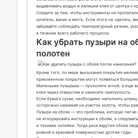
выдавливать воздух и излишки клея от центра к к
Следите за тем, чтобы инструменты не пропитал
шпатель, валик и кисть. Если этого не сделать, в
забывайте соблюдать температурный режим, указа
в течение всего рабочего процесса.
Как убрать пузыри на о
полотен
Кроме того, по мере высыхания покрытия мелкие 
приклеенном покрытии могут появиться большие 
Маленькие пузырьки — проколите иглой, а еще в
клея через отверстие и нанесите припухлость.
Если бумага сухая, необходимо наполнить шприц
осторожно нажимая на участок холста, чтобы разг
Пузыри на обоях — это проблема, которую легче 
не игнорировать инструкции к обоям, а следоват
и технике оклейки. Тогда риск вздутия обоев сво
ровной и красивой поверхностью долгие годы.