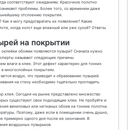
егда соответствуют ожиданиям. Красочное полотно
возникают проблемы. Более того, со временем даже
льнейшему отслоению покрытия.
 Как я могу предотвратить их появление? Какие
сте, когда холст еще влажный или уже сухой? Ответы
ырей на покрытии
ле оклейки обоями появляются пузыри? Сначала нужно
Эксперты называют следующие причины
м влаги в клее. Этот дефект характерен для тонких
я в многослойных покрытиях.
ается воздух, что приводит к образованию пузырей.
еивания на стену необходимо тщательно прогладить
р клея. Сегодня на рынке представлено множество
торых существуют свои подходящие клеи. Не пробуйте и
ения виниловых или нетканых обоев на тонкие полотна.
ратуры. Поэтому, даже если в помещении очень душно,
ие примерно одного дня после ее окончания. В
ания воздушных пузырьков.