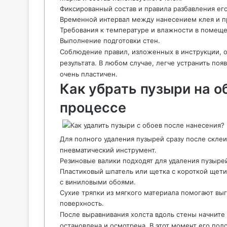
Фиксированный состав и правила разбавления ег
Временной интервал между нанесением клея и п
Требования к температуре и влажности в помеще
Выполнение подготовки стен.
Соблюдение правил, изложенных в инструкции, о
результата. В любом случае, легче устранить по
очень пластичен.
Как убрать пузыри на об
процессе
Для полного удаления пузырей сразу после скле
пневматический инструмент.
Резиновые валики подходят для удаления пузырей
Пластиковый шпатель или щетка с короткой щет
с виниловыми обоями.
Сухие тряпки из мягкого материала помогают выг
поверхность.
После выравнивания холста вдоль стены начните 
остановлена и осмотрена. В этот момент его по