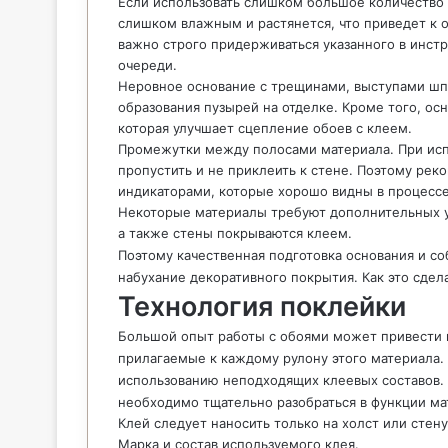
Если использовать слишком большое количество 
слишком влажным и растянется, что приведет к 
важно строго придерживаться указанного в инст
очереди.
Неровное основание с трещинами, выступами шп
образования пузырей на отделке. Кроме того, ос
которая улучшает сцепление обоев с клеем.
Промежутки между полосами материала. При исп
пропустить и не приклеить к стене. Поэтому рек
индикаторами, которые хорошо видны в процессе
Некоторые материалы требуют дополнительных у
а также стены покрываются клеем.
Поэтому качественная подготовка основания и с
набухание декоративного покрытия. Как это сдел
Технология поклейки
Большой опыт работы с обоями может привести к
прилагаемые к каждому рулону этого материала. 
использованию неподходящих клеевых составов.
необходимо тщательно разобраться в функции ма
Клей следует наносить только на холст или стену
Марка и состав используемого клея.