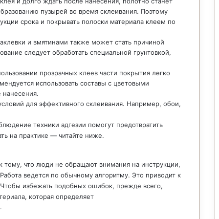
клея и долго ждать после нанесения, полотно станет
образованию пузырей во время склеивания. Поэтому
рукции срока и покрывать полоски материала клеем по
аклевки и вмятинами также может стать причиной
нование следует обработать специальной грунтовкой,
ользовании прозрачных клеев части покрытия легко
омендуется использовать составы с цветовыми
 нанесения.
словий для эффективного склеивания. Например, обои,
облюдение техники адгезии помогут предотвратить
ать на практике — читайте ниже.
 тому, что люди не обращают внимания на инструкции,
Работа ведется по обычному алгоритму. Это приводит к
 Чтобы избежать подобных ошибок, прежде всего,
териала, которая определяет
.