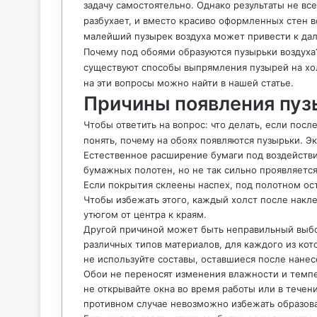
задачу самостоятельно. Однако результаты не вс
разбухает, и вместо красиво оформленных стен 
малейший пузырек воздуха может привести к да
Почему под обоями образуются пузырьки воздуха?
существуют способы выпрямления пузырей на хол
на эти вопросы можно найти в нашей статье.
Причины появления пуз
Чтобы ответить на вопрос: что делать, если пос
понять, почему на обоях появляются пузырьки. 
Естественное расширение бумаги под воздействие
бумажных полотен, но не так сильно проявляетс
Если покрытия склеены наспех, под полотном ост
Чтобы избежать этого, каждый холст после накл
утюгом от центра к краям.
Другой причиной может быть неправильный выбо
различных типов материалов, для каждого из ко
не используйте составы, оставшиеся после нанес
Обои не переносят изменения влажности и темпе
не открывайте окна во время работы или в течен
противном случае невозможно избежать образов