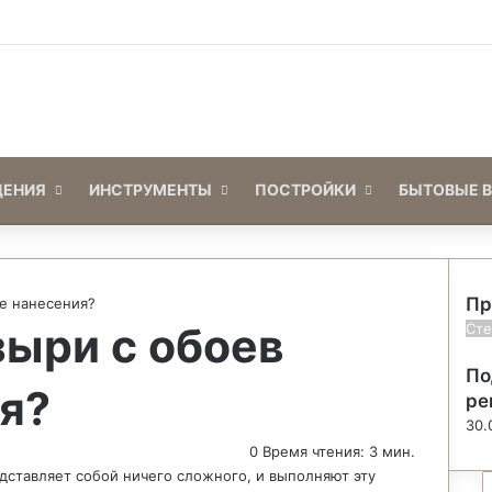
Войти
Switch skin
ЕНИЯ
ИНСТРУМЕНТЫ
ПОСТРОЙКИ
БЫТОВЫЕ 
Пр
ле нанесения?
зыри с обоев
З
Ст
а
По
к
я?
р
ре
ы
30.
т
0
Время чтения: 3 мин.
ь
дставляет собой ничего сложного, и выполняют эту