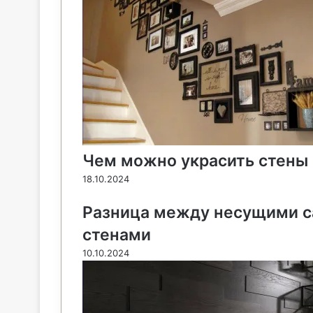
o
e
к
а
g
g
p
a
т
k
s
т
с
e
e
p
m
ь
t
е
с
r
r
н
и
к
и
Чем можно украсить стены
18.10.2024
Разница между несущими 
стенами
10.10.2024