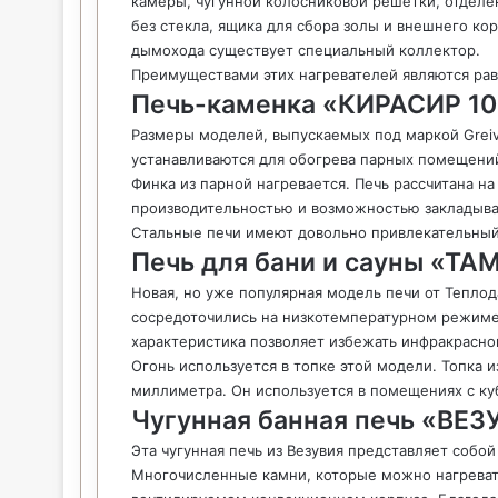
камеры, чугунной колосниковой решетки, отделе
без стекла, ящика для сбора золы и внешнего ко
дымохода существует специальный коллектор.
Преимуществами этих нагревателей являются рав
Печь-каменка «КИРАСИР 10
Размеры моделей, выпускаемых под маркой Greiv
устанавливаются для обогрева парных помещени
Финка из парной нагревается. Печь рассчитана н
производительностью и возможностью закладыват
Стальные печи имеют довольно привлекательный
Печь для бани и сауны «ТА
Новая, но уже популярная модель печи от Теплод
сосредоточились на низкотемпературном режиме 
характеристика позволяет избежать инфракрасног
Огонь используется в топке этой модели. Топка 
миллиметра. Он используется в помещениях с к
Чугунная банная печь «ВЕ
Эта чугунная печь из Везувия представляет собо
Многочисленные камни, которые можно нагреват