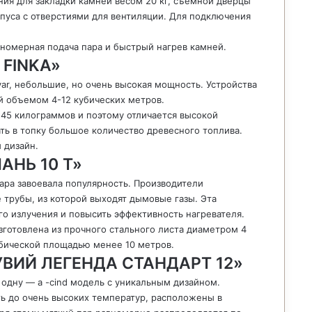
ния для закладки камней весом 20 кг, съемной дверцы
рпуса с отверстиями для вентиляции. Для подключения
номерная подача пара и быстрый нагрев камней.
 FINKA»
ar, небольшие, но очень высокая мощность. Устройства
й объемом 4-12 кубических метров.
а 45 килограммов и поэтому отличается высокой
ь в топку большое количество древесного топлива.
 дизайн.
МАНЬ 10 Т»
ара завоевала популярность. Производители
трубы, из которой выходят дымовые газы. Эта
о излучения и повысить эффективность нагревателя.
изготовлена из прочного стального листа диаметром 4
убической площадью менее 10 метров.
ЗУВИЙ ЛЕГЕНДА СТАНДАРТ 12»
й одну — a -cind модель с уникальным дизайном.
ь до очень высоких температур, расположены в