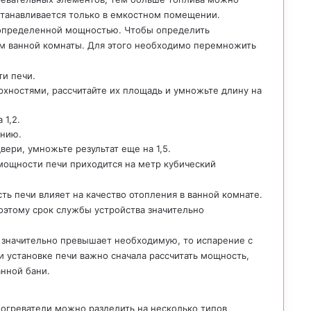
 устанавливается только в емкостном помещении.
 определенной мощностью. Чтобы определить
ем ванной комнаты. Для этого необходимо перемножить
ти печи.
рхностями, рассчитайте их площадь и умножьте длину на
 1,2.
ению.
ери, умножьте результат еще на 1,5.
 мощности печи приходится на метр кубический
ь печи влияет на качество отопления в ванной комнате.
Поэтому срок службы устройства значительно
й значительно превышает необходимую, то испарение с
ри установке печи важно сначала рассчитать мощность,
анной бани.
богреватели можно разделить на несколько типов