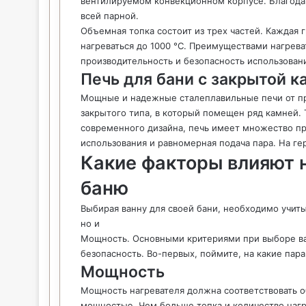
вентилируемом конвекционном корпусе. Благода
всей парной.
Объемная топка состоит из трех частей. Каждая
нагреваться до 1000 °C. Преимуществами нагрева
производительность и безопасность использования.
Печь для бани с закрытой 
Мощные и надежные сталеплавильные печи от про
закрытого типа, в который помещен ряд камней.
современного дизайна, печь имеет множество пр
использования и равномерная подача пара. На ге
Какие факторы влияют н
баню
Выбирая ванну для своей бани, необходимо учитыв
но и
Мощность. Основными критериями при выборе ва
безопасность. Во-первых, поймите, на какие пар
Мощность
Мощность нагревателя должна соответствовать о
мощностью. Чем больше топка и количество наг