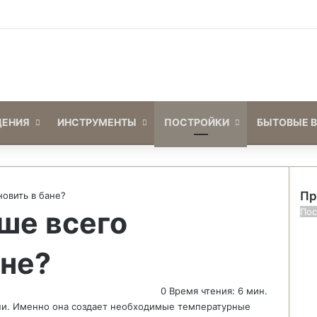
Войти
Switch skin
ЕНИЯ
ИНСТРУМЕНТЫ
ПОСТРОЙКИ
БЫТОВЫЕ 
Пр
новить в бане?
ше всего
З
Пос
а
к
ане?
р
ы
т
0
Время чтения: 6 мин.
ь
ни. Именно она создает необходимые температурные