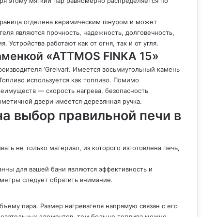
ря этому мягкий пар равномерно распределяется по
 граница отделена керамическим шнуром и может
теля являются прочность, надежность, долговечность,
 Устройства работают как от огня, так и от угля.
каменкой «АТTMOS FINKA 15»
изводителя ‘Greivari’. Имеется восьмиугольный камень
 Топливо используется как топливо. Помимо
еимуществ — скорость нагрева, безопасность
рметичной двери имеется деревянная ручка.
а выбор правильной печи в
ать не только материал, из которого изготовлена печь,
нны для вашей бани являются эффективность и
аметры следует обратить внимание.
бъему пара. Размер нагревателя напрямую связан с его
ревательных элементов, тем больше топлива можно