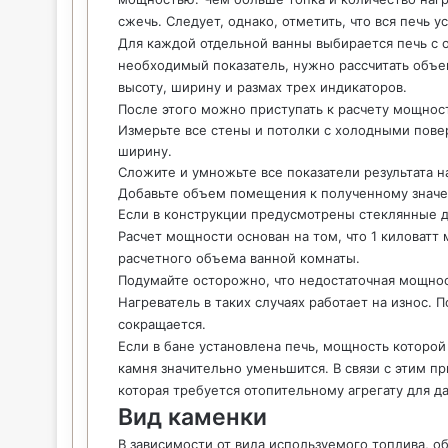
сжечь. Следует, однако, отметить, что вся печь
Для каждой отдельной ванны выбирается печь с
необходимый показатель, нужно рассчитать объ
высоту, ширину и размах трех индикаторов.
После этого можно приступать к расчету мощнос
Измерьте все стены и потолки с холодными пове
ширину.
Сложите и умножьте все показатели результата на
Добавьте объем помещения к полученному знач
Если в конструкции предусмотрены стеклянные дв
Расчет мощности основан на том, что 1 киловатт
расчетного объема ванной комнаты.
Подумайте осторожно, что недостаточная мощност
Нагреватель в таких случаях работает на износ. 
сокращается.
Если в бане установлена печь, мощность которо
камня значительно уменьшится. В связи с этим п
которая требуется отопительному агрегату для д
Вид каменки
В зависимости от вида используемого топлива, о