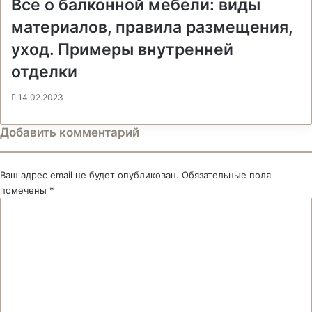
Все о балконной мебели: виды
материалов, правила размещения,
уход. Примеры внутренней
отделки
14.02.2023
Добавить комментарий
Ваш адрес email не будет опубликован.
Обязательные поля
помечены
*
К
о
м
м
е
н
т