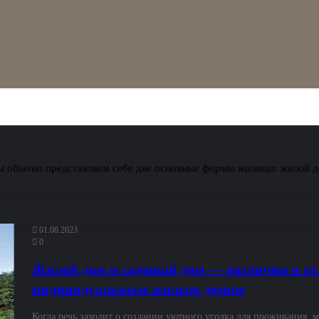
мы обычно представляем себе две основные формы жилища: жилой д
01.08.2023
0
Жилой дом и садовый дом — различия и о
индивидуальным жилым домом
Когда речь заходит о создании уютного уголка для проживания,