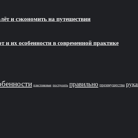
лёт и сэкономить на путешествии
т и их особенности в современной практике
обенности
правильно
рук
преимущества
пластиковые
построить