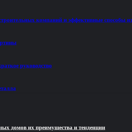
строительных компаний и эффективные способы и
артины
краткое руководство
еталла
ных домов их преимущества и тенденции