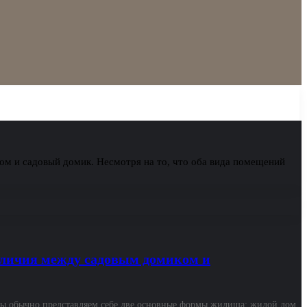
ом и садовый домик. Несмотря на то, что оба вида помещений
тличия между садовым домиком и
 мы обычно представляем себе две основные формы жилища: жилой дом