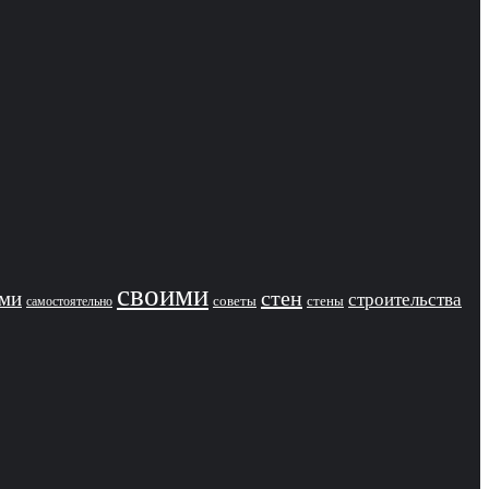
своими
стен
ами
строительства
советы
стены
самостоятельно