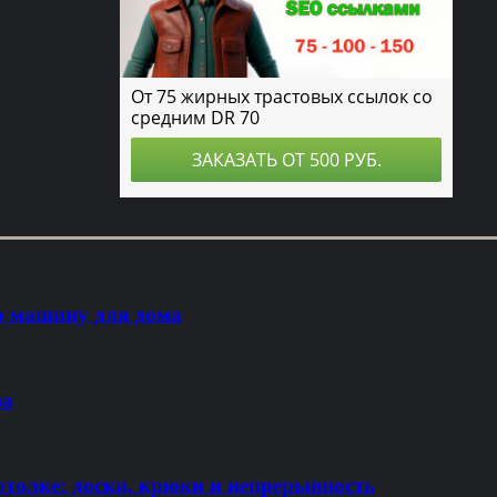
 машину для дома
ва
отолке: доски, крюки и непрерывность