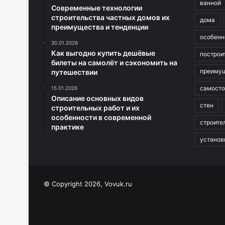
ванной
Современные технологии
строительства частных домов их
дома
преимущества и тенденции
особенн
30.01.2026
Как выгодно купить дешёвые
построи
билеты на самолёт и сэкономить на
преиму
путешествии
самосто
15.01.2026
Описание основных видов
стен
строительных работ и их
особенности в современной
строите
практике
установ
© Copyright 2026, Vovuk.ru