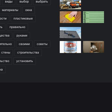
виды
выбор
выбрать
материалы
окна
ости
пластиковые
ть
правильно
щества
руками
ятельно
своими
советы
стены
строительства
льство
установить
ка