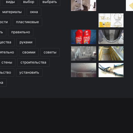
виды
выбор
выбрать
материалы
окна
ости
пластиковые
ть
правильно
щества
руками
ятельно
своими
советы
стены
строительства
льство
установить
ка