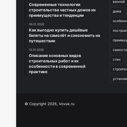
ванной
Современные технологии
строительства частных домов их
дома
преимущества и тенденции
особенн
30.01.2026
Как выгодно купить дешёвые
построи
билеты на самолёт и сэкономить на
преиму
путешествии
самосто
15.01.2026
Описание основных видов
стен
строительных работ и их
особенности в современной
строите
практике
установ
© Copyright 2026, Vovuk.ru