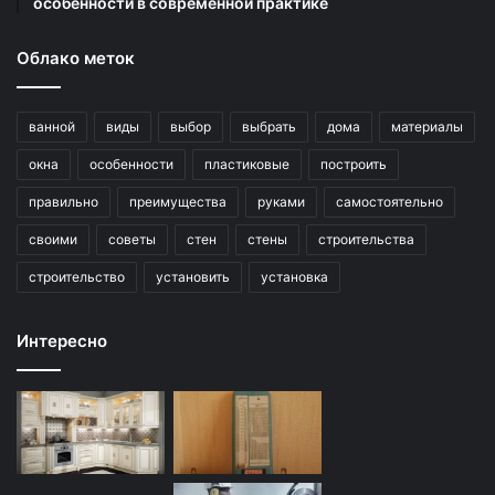
особенности в современной практике
Облако меток
ванной
виды
выбор
выбрать
дома
материалы
окна
особенности
пластиковые
построить
правильно
преимущества
руками
самостоятельно
своими
советы
стен
стены
строительства
строительство
установить
установка
Интересно