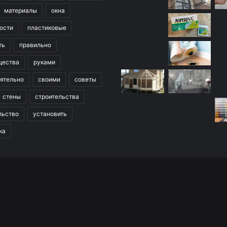
материалы
окна
ости
пластиковые
ть
правильно
щества
руками
ятельно
своими
советы
стены
строительства
льство
установить
ка