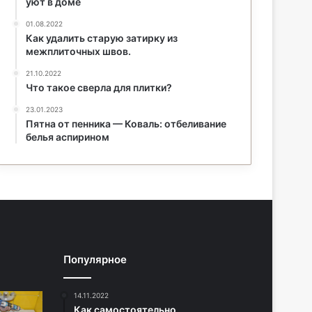
уют в доме
01.08.2022
Как удалить старую затирку из
межплиточных швов.
21.10.2022
Что такое сверла для плитки?
23.01.2023
Пятна от пенника — Коваль: отбеливание
белья аспирином
Популярное
14.11.2022
Как самостоятельно