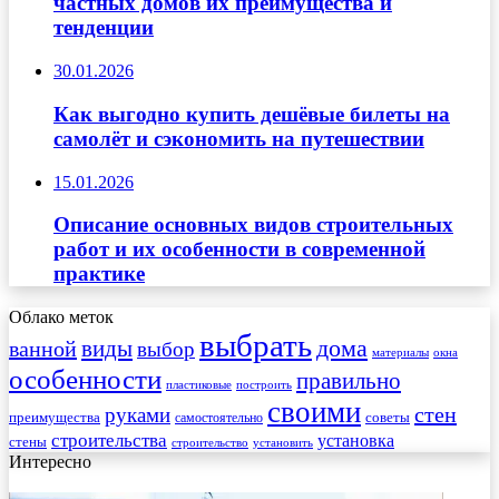
частных домов их преимущества и
тенденции
30.01.2026
Как выгодно купить дешёвые билеты на
самолёт и сэкономить на путешествии
15.01.2026
Описание основных видов строительных
работ и их особенности в современной
практике
Облако меток
выбрать
виды
дома
ванной
выбор
материалы
окна
особенности
правильно
пластиковые
построить
своими
стен
руками
преимущества
советы
самостоятельно
строительства
установка
стены
строительство
установить
Интересно