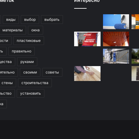
 меток
Интересно
виды
выбор
выбрать
материалы
окна
ости
пластиковые
ть
правильно
щества
руками
ятельно
своими
советы
стены
строительства
льство
установить
ка