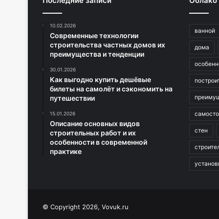
Последние записи
Облако
10.02.2026
ванной
Современные технологии
строительства частных домов их
дома
преимущества и тенденции
особенн
30.01.2026
Как выгодно купить дешёвые
построи
билеты на самолёт и сэкономить на
преиму
путешествии
самосто
15.01.2026
Описание основных видов
стен
строительных работ и их
особенности в современной
строите
практике
установ
© Copyright 2026, Vovuk.ru