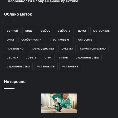
особенности в современной практике
Облако меток
ванной
виды
выбор
выбрать
дома
материалы
окна
особенности
пластиковые
построить
правильно
преимущества
руками
самостоятельно
своими
советы
стен
стены
строительства
строительство
установить
установка
Интересно