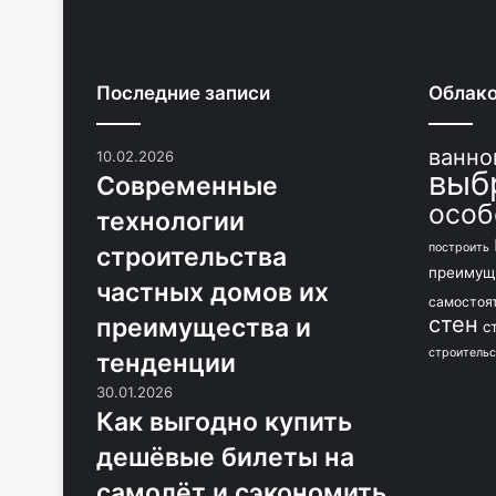
Последние записи
Облако
ванно
10.02.2026
выб
Современные
особ
технологии
построить
строительства
преимущ
частных домов их
самостоя
стен
преимущества и
с
строительс
тенденции
30.01.2026
Как выгодно купить
дешёвые билеты на
самолёт и сэкономить