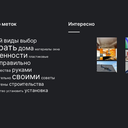
 меток
Интересно
виды
й
выбор
рать
дома
материалы
окна
енности
пластиковые
правильно
руками
ества
своими
советы
тельно
строительства
тены
установка
тво
установить