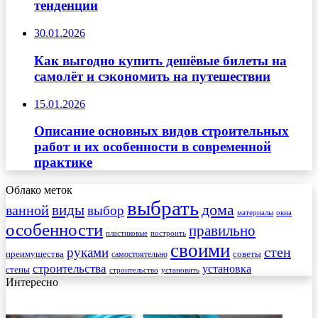
тенденции
30.01.2026
Как выгодно купить дешёвые билеты на
самолёт и сэкономить на путешествии
15.01.2026
Описание основных видов строительных
работ и их особенности в современной
практике
Облако меток
выбрать
виды
дома
ванной
выбор
материалы
окна
особенности
правильно
пластиковые
построить
своими
стен
руками
преимущества
советы
самостоятельно
строительства
установка
стены
строительство
установить
Интересно