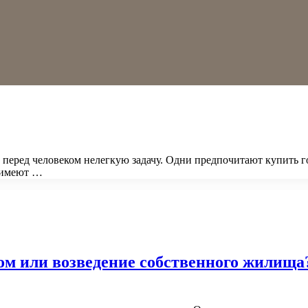
т перед человеком нелегкую задачу. Одни предпочитают купить 
а имеют …
ом или возведение собственного жилища