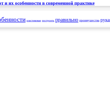
т и их особенности в современной практике
обенности
правильно
рук
преимущества
пластиковые
построить