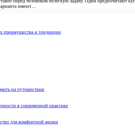
 ставит перед человеком нелегкую задачу. Одни предпочитают к
 варианта имеют…
их преимущества и тенденции
омить на путешествии
енности в современной практике
ство для комфортной жизни