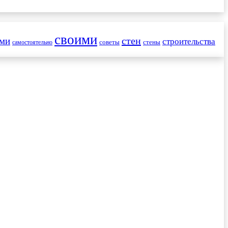
своими
стен
ами
строительства
советы
стены
самостоятельно