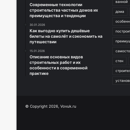
ванной
Современные технологии
строительства частных домов их
дома
преимущества и тенденции
особенн
30.01.2026
Как выгодно купить дешёвые
построи
билеты на самолёт и сэкономить на
преиму
путешествии
самосто
15.01.2026
Описание основных видов
стен
строительных работ и их
особенности в современной
строите
практике
установ
© Copyright 2026, Vovuk.ru