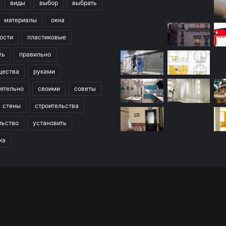
виды
выбор
выбрать
материалы
окна
ости
пластиковые
ть
правильно
щества
руками
ятельно
своими
советы
стены
строительства
льство
установить
ка