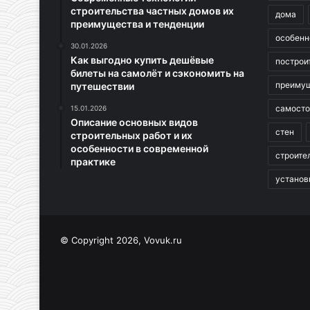
строительства частных домов их
дома
преимущества и тенденции
особенн
30.01.2026
Как выгодно купить дешёвые
построи
билеты на самолёт и сэкономить на
преиму
путешествии
самосто
15.01.2026
Описание основных видов
стен
строительных работ и их
особенности в современной
строите
практике
установ
© Copyright 2026, Vovuk.ru