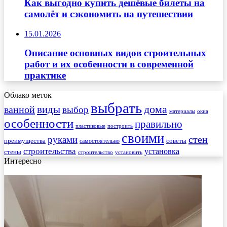
Как выгодно купить дешёвые билеты на
самолёт и сэкономить на путешествии
15.01.2026
Описание основных видов строительных
работ и их особенности в современной
практике
Облако меток
выбрать
виды
дома
ванной
выбор
материалы
окна
особенности
правильно
пластиковые
построить
своими
стен
руками
преимущества
советы
самостоятельно
строительства
установка
стены
строительство
установить
Интересно