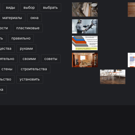
виды
выбор
выбрать
материалы
окна
ости
пластиковые
ть
правильно
щества
руками
ятельно
своими
советы
стены
строительства
льство
установить
ка