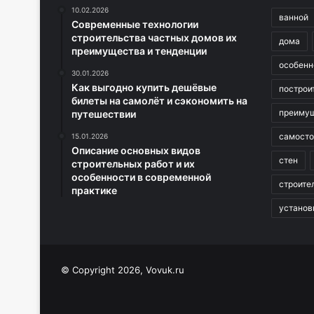
10.02.2026
ванной
Современные технологии
строительства частных домов их
дома
преимущества и тенденции
особенн
30.01.2026
Как выгодно купить дешёвые
построи
билеты на самолёт и сэкономить на
преиму
путешествии
самосто
15.01.2026
Описание основных видов
стен
строительных работ и их
особенности в современной
строите
практике
установ
© Copyright 2026, Vovuk.ru