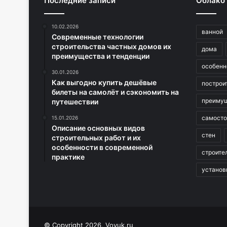
Последние записи
Облако
10.02.2026
ванной
Современные технологии
строительства частных домов их
дома
преимущества и тенденции
особенн
30.01.2026
Как выгодно купить дешёвые
построи
билеты на самолёт и сэкономить на
преиму
путешествии
самосто
15.01.2026
Описание основных видов
стен
строительных работ и их
особенности в современной
строите
практике
установ
© Copyright 2026, Vovuk.ru