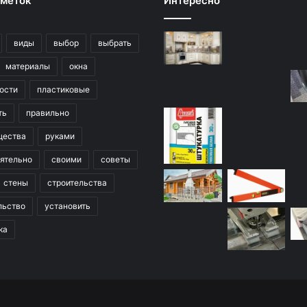
 меток
Интересно
виды
выбор
выбрать
материалы
окна
ости
пластиковые
ть
правильно
щества
руками
ятельно
своими
советы
стены
строительства
льство
установить
ка