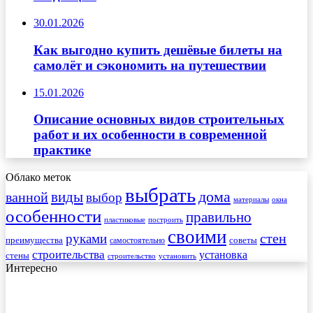
30.01.2026
Как выгодно купить дешёвые билеты на
самолёт и сэкономить на путешествии
15.01.2026
Описание основных видов строительных
работ и их особенности в современной
практике
Облако меток
выбрать
виды
дома
ванной
выбор
материалы
окна
особенности
правильно
пластиковые
построить
своими
стен
руками
преимущества
советы
самостоятельно
строительства
установка
стены
строительство
установить
Интересно