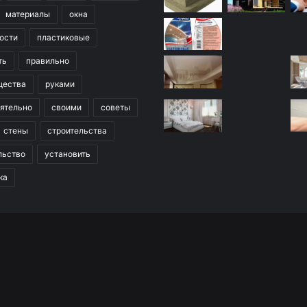
материалы
окна
ости
пластиковые
ть
правильно
щества
руками
ятельно
своими
советы
стены
строительства
льство
установить
ка