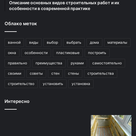
Описание основных видов строительных работ и их
особенности в современной практике
Облако меток
ванной
виды
выбор
выбрать
дома
материалы
окна
особенности
пластиковые
построить
правильно
преимущества
руками
самостоятельно
своими
советы
стен
стены
строительства
строительство
установить
установка
Интересно