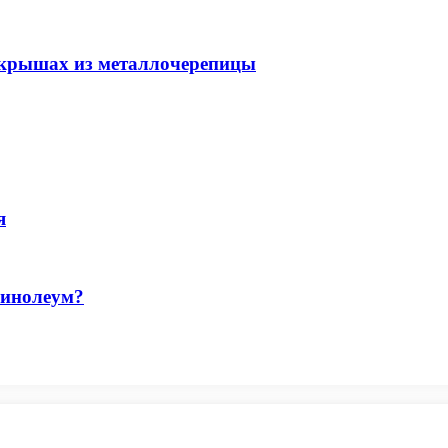
а крышах из металлочерепицы
я
линолеум?