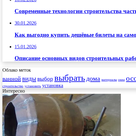
Современные технологии строительства част
30.01.2026
Как выгодно купить дешёвые билеты на само
15.01.2026
Описание основных видов строительных рабо
Облако меток
выбрать
ос
виды
дома
ванной
выбор
материалы
окна
установка
строительство
установить
Интересно