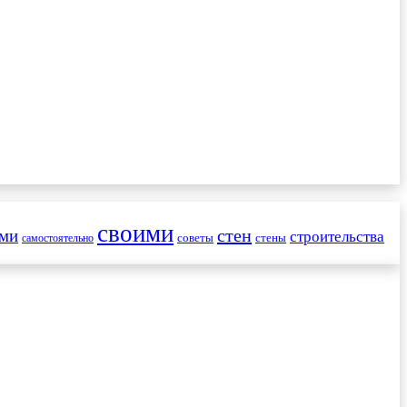
своими
стен
ами
строительства
советы
стены
самостоятельно