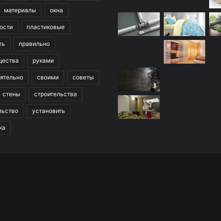
материалы
окна
ости
пластиковые
ть
правильно
щества
руками
ятельно
своими
советы
стены
строительства
льство
установить
ка