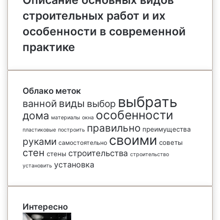
Описание основных видов
строительных работ и их
особенности в современной
практике
Облако меток
выбрать
виды
ванной
выбор
особенности
дома
материалы
окна
правильно
преимущества
пластиковые
построить
своими
руками
советы
самостоятельно
стен
строительства
стены
строительство
установка
установить
Интересно