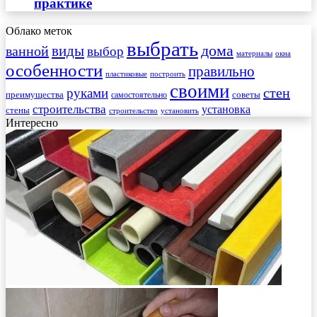
практике
Облако меток
выбрать
виды
дома
ванной
выбор
материалы
окна
особенности
правильно
пластиковые
построить
своими
стен
руками
преимущества
советы
самостоятельно
строительства
установка
стены
строительство
установить
Интересно